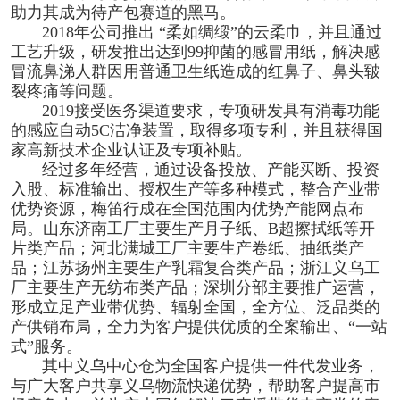
助力其成为待产包赛道的黑马。
2018年公司推出 “柔如绸缎”的云柔巾，并且通过
工艺升级，研发推出达到99抑菌的感冒用纸，解决感
冒流鼻涕人群因用普通卫生纸造成的红鼻子、鼻头皲
裂疼痛等问题。
2019接受医务渠道要求，专项研发具有消毒功能
的感应自动5C洁净装置，取得多项专利，并且获得国
家高新技术企业认证及专项补贴。
经过多年经营，通过设备投放、产能买断、投资
入股、标准输出、授权生产等多种模式，整合产业带
优势资源，梅笛行成在全国范围内优势产能网点布
局。山东济南工厂主要生产月子纸、B超擦拭纸等开
片类产品；河北满城工厂主要生产卷纸、抽纸类产
品；江苏扬州主要生产乳霜复合类产品；浙江义乌工
厂主要生产无纺布类产品；深圳分部主要推广运营，
形成立足产业带优势、辐射全国，全方位、泛品类的
产供销布局，全力为客户提供优质的全案输出、“一站
式”服务。
其中义乌中心仓为全国客户提供一件代发业务，
与广大客户共享义乌物流快递优势，帮助客户提高市